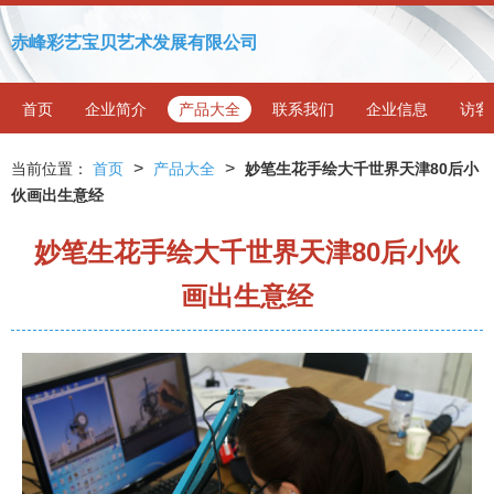
赤峰彩艺宝贝艺术发展有限公司
首页
企业简介
产品大全
联系我们
企业信息
访客
>
>
当前位置：
首页
产品大全
妙笔生花手绘大千世界天津80后小
伙画出生意经
妙笔生花手绘大千世界天津80后小伙
画出生意经