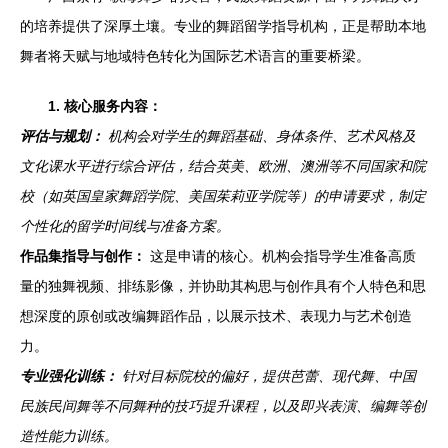
的培养提供了深厚土壤。专业的舞蹈留学指导机构，正是帮助本地
舞者将天赋与地域特色转化为国际艺术语言的重要桥梁。
1. 核心服务内容：
评估与规划：
机构会对学生的舞蹈基础、身体条件、艺术风格及
文化课水平进行综合评估，结合英美、欧洲、澳洲等不同国家和院
校（如英国皇家舞蹈学院、美国茱莉亚学院等）的申请要求，制定
个性化的留学时间线与准备方案。
作品集指导与创作：
这是申请的核心。机构会指导学生准备高质
量的独舞视频、排练影像，并协助其构思与创作具有个人特色和思
想深度的原创或改编舞蹈作品，以展示技术、表现力与艺术创造
力。
专业强化训练：
针对目标院校的偏好，提供芭蕾、现代舞、中国
民族民间舞等不同舞种的技巧提升课程，以及即兴表演、编舞等创
造性能力训练。