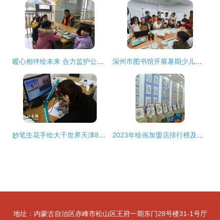
暖心相伴绘未来 合力监护公益绘画培训迎新活动
深州市图书馆开展暑期少儿绘画系列公益培训活动
妙笔生花手绘大千世界天津80后小伙画出生意经
2023年绘画加盟店排行榜及培训推荐指南
地址：内蒙古自治区赤峰市松山区王府一期东门28号楼31-1号厅